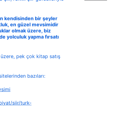
 kendisinden bir şeyler 
luk, en güzel mevsimidir 
klar olmak üzere, biz 
e yolculuk yapma fırsatı 
üzere, pek çok kitap satış 
itelerinden bazıları:
vsimi
yat/siir/turk-