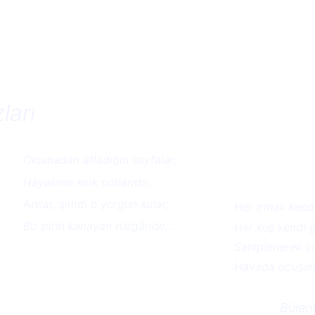
ları
Okumadan atladığın sayfalar,
Hayatının kırık notlarıdır...
Anılar, şimdi o yorgun sular;
Her ırmak kendi
Bu şiirin kanayan rüzgârıdır...
Her kuş kendi g
Sahiplenerek y
Havada uçuşan g
          