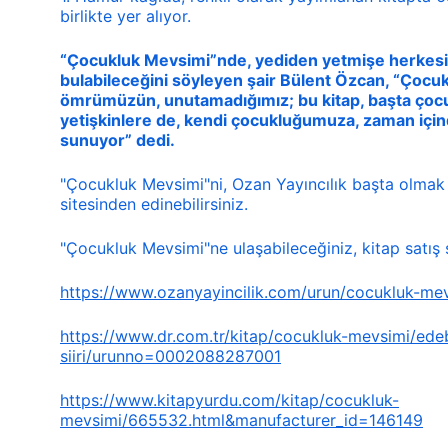
birlikte yer alıyor.
“Çocukluk Mevsimi”nde, yediden yetmişe herkesin
bulabileceğini söyleyen şair Bülent Özcan, “Çocuk
ömrümüzün, unutamadığımız; bu kitap, başta çocu
yetişkinlere de, kendi çocukluğumuza, zaman içind
sunuyor” dedi.
"Çocukluk Mevsimi"ni, Ozan Yayıncılık başta olmak 
sitesinden edinebilirsiniz.
"Çocukluk Mevsimi"ne ulaşabileceğiniz, kitap satış s
https://www.ozanyayincilik.com/urun/cocukluk-me
https://www.dr.com.tr/kitap/cocukluk-mevsimi/edebi
siiri/urunno=0002088287001
https://www.kitapyurdu.com/kitap/cocukluk-
mevsimi/665532.html&manufacturer_id=146149