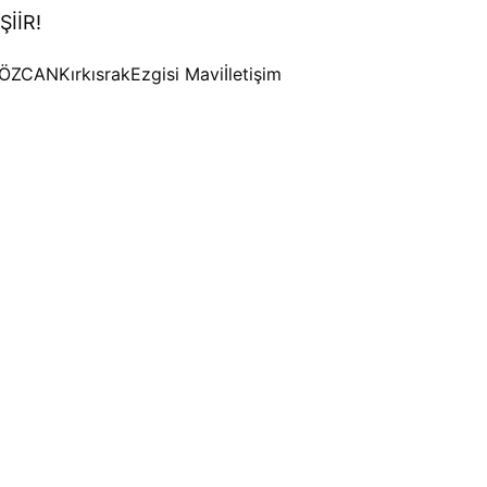
ŞİİR!
 ÖZCAN
Kırkısrak
Ezgisi Mavi
İletişim