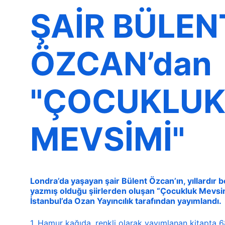
ŞAİR BÜLEN
ÖZCAN’dan 
"ÇOCUKLUK
MEVSİMİ"
Londra’da yaşayan şair Bülent Özcan’ın, yıllardır b
yazmış olduğu şiirlerden oluşan “Çocukluk Mevsimi” 
İstanbul’da Ozan Yayıncılık tarafından yayımlandı.
1. Hamur kağıda, renkli olarak yayımlanan kitapta 68 ş