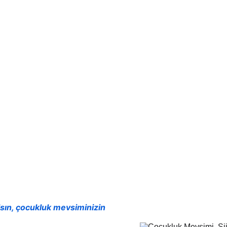
ir şey yoktu şiirden önce... Ve şiir, insanı yarattı!.. Bülent 
sın, çocukluk mevsiminizin 