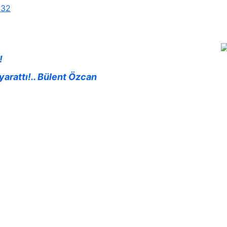
632
!
 yarattı!.. Bülent Özcan