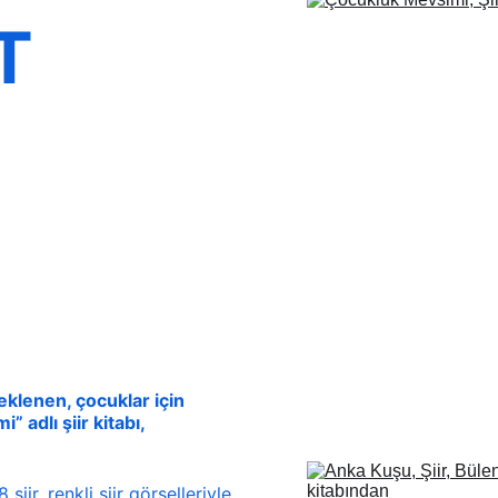
T 
 
eklenen, çocuklar için 
adlı şiir kitabı, 
iir, renkli şiir görselleriyle 