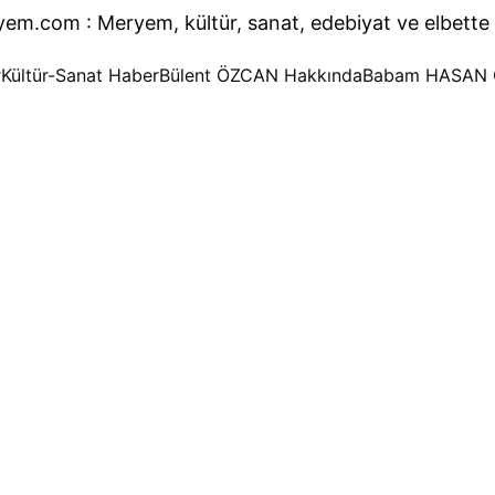
yem.com : 
Meryem, kültür, sanat, edebiyat ve elbette 
r
Kültür-Sanat Haber
Bülent ÖZCAN Hakkında
Babam HASAN