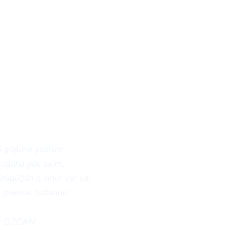
 göğüne yaslanır,
öğünü gök sanır... 
ürüdüğün o ömür var ya;
elincik tozlarıdır...
   Bülent ÖZCAN